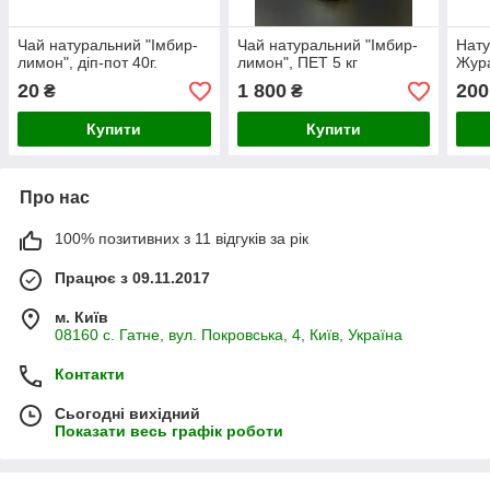
Чай натуральний "Імбир-
Чай натуральний "Імбир-
Нату
лимон", діп-пот 40г.
лимон", ПЕТ 5 кг
Жура
20
1 800
200
₴
₴
Купити
Купити
Про нас
100% позитивних з 11 відгуків за рік
Працює з 09.11.2017
м. Київ
08160 с. Гатне, вул. Покровська, 4, Київ, Україна
Контакти
Сьогодні вихідний
Показати весь графік роботи