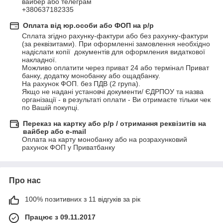
вайбер або телеграм 

+380637182335
Оплата від юр.особи або ФОП на р/р
Сплата згідно рахунку-фактури або без рахунку-фактури 
(за реквізитами). При оформленні замовлення необхідно 
надіслати копії  документів для оформления видаткової 
накладної.

Можливо оплатити через приват 24 або термінал Приват 
банку, додатку монобанку або ощадбанку.

На рахунок ФОП. без ПДВ (2 група). 

Якщо не надані установчі документи/ ЄДРПОУ та назва 
організації - в результаті оплати - Ви отримаєте тільки чек 
по Вашій покупці.
Переказ на картку або р/р / отримання реквізитів на
вайбер або e-mail
Оплата на карту монобанку або на розрахунковий 
рахунок ФОП у Приватбанку
Про нас
100% позитивних з 11 відгуків за рік
Працює з 09.11.2017