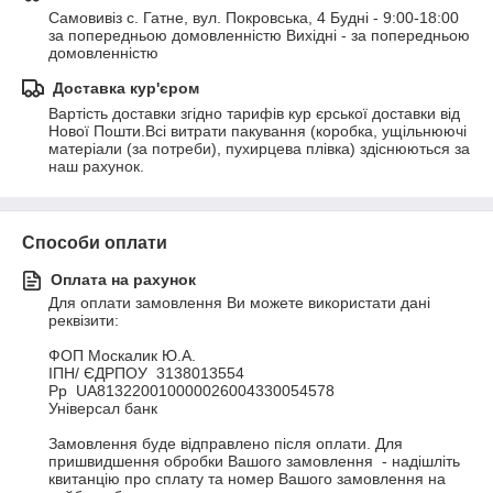
Самовивіз с. Гатне, вул. Покровська, 4 Будні - 9:00-18:00 
за попередньою домовленністю Вихідні - за попередньою 
домовленністю
Доставка кур'єром
Вартість доставки згідно тарифів кур єрської доставки від 
Нової Пошти.Всі витрати пакування (коробка, ущільнюючі 
матеріали (за потреби), пухирцева плівка) здіснюються за 
наш рахунок.
Способи оплати
Оплата на рахунок
Для оплати замовлення Ви можете використати дані 
реквізити:

ФОП Москалик Ю.А.

ІПН/ ЄДРПОУ  3138013554

Рр  UA813220010000026004330054578

Універсал банк

Замовлення буде відправлено після оплати. Для 
пришвидшення обробки Вашого замовлення  - надішліть 
квитанцію про сплату та номер Вашого замовлення на 