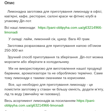
Опис
Лимонадна заготовка для приготування лимонаду в офісі,
кав‘ярні, кафе, ресторані, салоні краси чи фітнес клубі в
упаковку Діп-пот.
Всі наші лимонади:
https://pani-oblipyha.com.ua/g63214966-
limonadi
У складі: лайм, лимонний сік, цукор. Вага 40 грам.
Заготовка розрахована для приготування напою об'ємом
250-300 мл
Зручний спосіб приготування та зберігання. Діп-пот можна
морозити або зберігати в холодильнику.
Ми не використовуємо для виготовлення нашої продукції
барвники, ароматизатори та не обробляємо термічно. Саме
тому лимонади є такими смачними та корисними.
Все, що необхідно для приготування лимонаду - це
помістити заготовку у стакан чи більшу ємність, додати м‘яту,
лід та воду (звичайну чи газовану).
Весь асортимент лимонадів за посиланням
https://pani-
oblipyha.com.ua/g63214966-limonadi