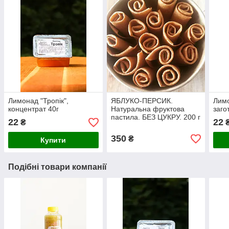
Лимонад "Тропік",
ЯБЛУКО-ПЕРСИК.
Лимо
концентрат 40г
Натуральна фруктова
заго
пастила. БЕЗ ЦУКРУ. 200 г
22
22
₴
350
₴
Купити
Подібні товари компанії