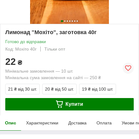
Лимонад "Мохіто", заготовка 40г
Готово до відправки
Код: Мохіто 40г
Тільки опт
22
₴
Мінімальне замовлення — 10 шт.
Мінімальна сума замовлення на сайті — 250 ₴
21 ₴
від 30 шт.
20 ₴
від 50 шт.
19 ₴
від 100 шт.
Купити
Опис
Характеристики
Доставка
Оплата
Умови п