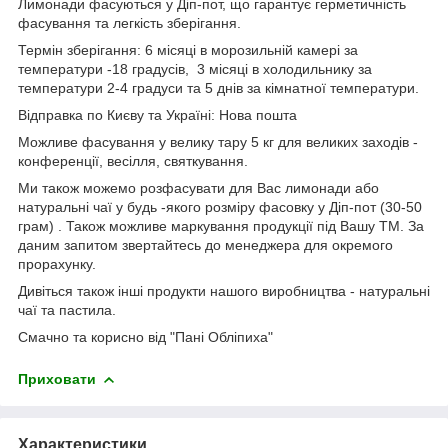
Лимонади фасуються у Діп-пот, що гарантує герметичність
фасування та легкість зберігання.
Термін зберігання: 6 місяці в морозильній камері за
температури -18 градусів, 3 місяці в холодильнику за
температури 2-4 градуси та 5 днів за кімнатної температури.
Відправка по Києву та Україні: Нова пошта
Можливе фасування у велику тару 5 кг для великих заходів -
конференції, весілля, святкування.
Ми також можемо розфасувати для Вас лимонади або
натуральні чаї у будь -якого розміру фасовку у Діп-пот (30-50
грам) . Також можливе маркування продукції під Вашу ТМ. За
даним запитом звертайтесь до менеджера для окремого
прорахунку.
Дивіться також інші продукти нашого виробництва - натуральні
чаї та пастила.
Смачно та корисно від "Пані Обліпиха"
Приховати
Характеристики